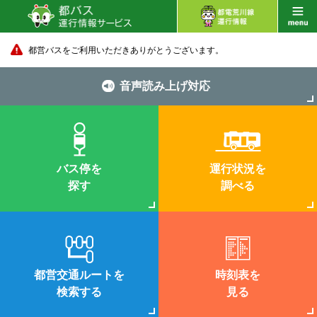
都営バスをご利用いただきありがとうございます。
音声読み上げ対応
バス停を
運行状況を
探す
調べる
都営交通ルートを
時刻表を
検索する
見る