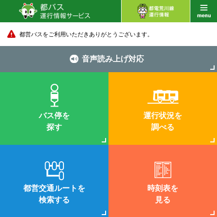
都営バスをご利用いただきありがとうございます。
音声読み上げ対応
バス停を
運行状況を
探す
調べる
都営交通ルートを
時刻表を
検索する
見る