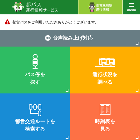
都営バスをご利用いただきありがとうございます。
音声読み上げ対応
バス停を
運行状況を
探す
調べる
都営交通ルートを
時刻表を
検索する
見る