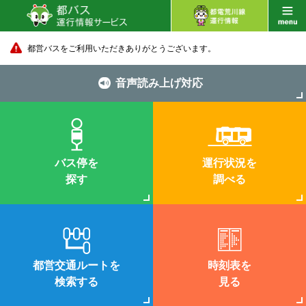
都営バスをご利用いただきありがとうございます。
音声読み上げ対応
バス停を
運行状況を
探す
調べる
都営交通ルートを
時刻表を
検索する
見る