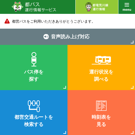
都営バスをご利用いただきありがとうございます。
音声読み上げ対応
バス停を
運行状況を
探す
調べる
都営交通ルートを
時刻表を
検索する
見る