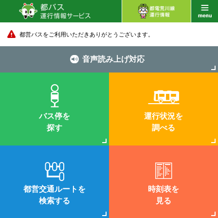
都営バスをご利用いただきありがとうございます。
音声読み上げ対応
バス停を
運行状況を
探す
調べる
都営交通ルートを
時刻表を
検索する
見る