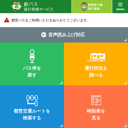
都営バスをご利用いただきありがとうございます。
音声読み上げ対応
バス停を
運行状況を
探す
調べる
都営交通ルートを
時刻表を
検索する
見る