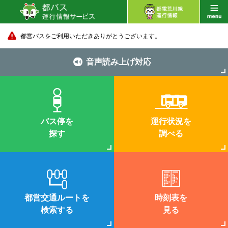
都営バスをご利用いただきありがとうございます。
音声読み上げ対応
バス停を
運行状況を
探す
調べる
都営交通ルートを
時刻表を
検索する
見る