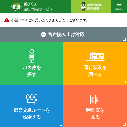
都営バスをご利用いただきありがとうございます。
音声読み上げ対応
バス停を
運行状況を
探す
調べる
都営交通ルートを
時刻表を
検索する
見る