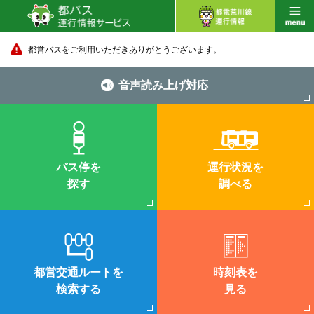
都営バスをご利用いただきありがとうございます。
音声読み上げ対応
バス停を
運行状況を
探す
調べる
都営交通ルートを
時刻表を
検索する
見る