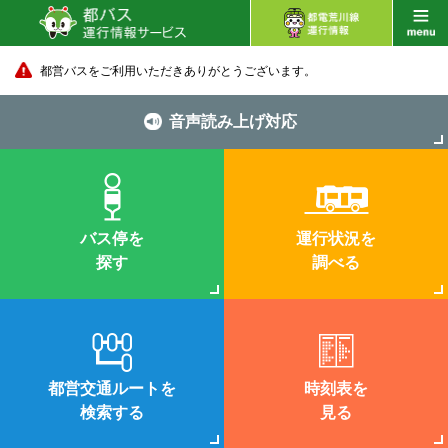
都営バスをご利用いただきありがとうございます。
音声読み上げ対応
バス停を
運行状況を
探す
調べる
都営交通ルートを
時刻表を
検索する
見る