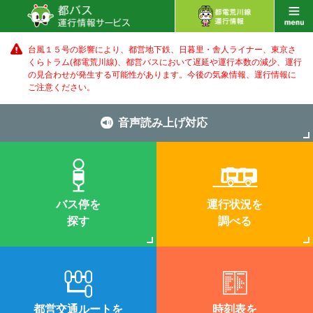
台風１５号の影響により、都営地下鉄、日暮里・舎人ライナー、東京さ
くらトラム(都電荒川線)、都営バス
において遅延や運行本数の減少、運行
の見合わせが発生する可能性があります。
今後の気象情報、運行情報に
ご注意ください。
音声読み上げ対応
バス停を
運行状況を
探す
調べる
都営交通ルートを
時刻表を