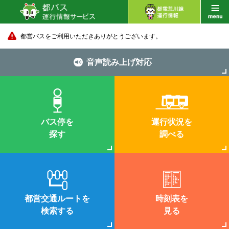
都営バスをご利用いただきありがとうございます。
音声読み上げ対応
バス停を
運行状況を
探す
調べる
都営交通ルートを
時刻表を
検索する
見る