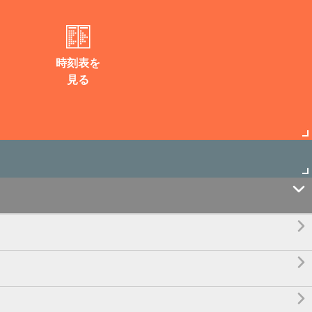
時刻表を
見る



