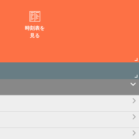
時刻表を
見る



