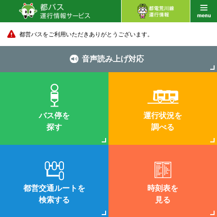
都営バスをご利用いただきありがとうございます。
音声読み上げ対応
バス停を
運行状況を
探す
調べる
都営交通ルートを
時刻表を
検索する
見る