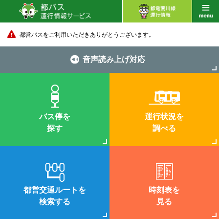
都営バスをご利用いただきありがとうございます。
音声読み上げ対応
バス停を
運行状況を
探す
調べる
都営交通ルートを
時刻表を
検索する
見る