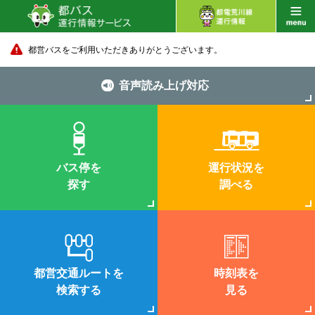
都営バスをご利用いただきありがとうございます。
音声読み上げ対応
バス停を
運行状況を
探す
調べる
都営交通ルートを
時刻表を
検索する
見る