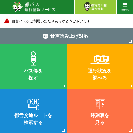
都営バスをご利用いただきありがとうございます。
音声読み上げ対応
バス停を
運行状況を
探す
調べる
都営交通ルートを
時刻表を
検索する
見る