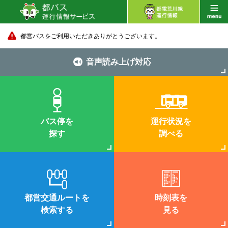
都営バスをご利用いただきありがとうございます。
音声読み上げ対応
バス停を
運行状況を
探す
調べる
都営交通ルートを
時刻表を
検索する
見る