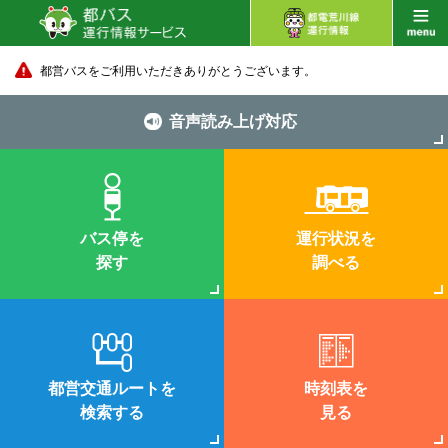
都営バスをご利用いただきありがとうございます。
音声読み上げ対応
バス停を
運行状況を
探す
調べる
都営交通ルートを
時刻表を
検索する
見る