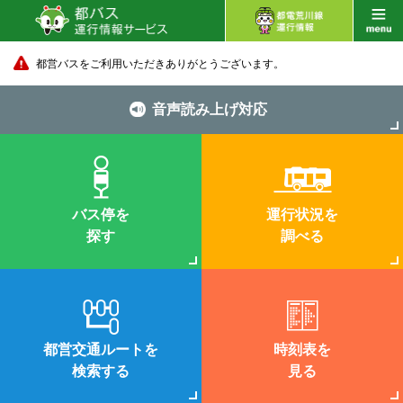
都営バスをご利用いただきありがとうございます。
音声読み上げ対応
バス停を
運行状況を
探す
調べる
都営交通ルートを
時刻表を
検索する
見る