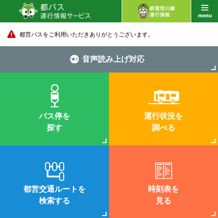
都営バスをご利用いただきありがとうございます。
音声読み上げ対応
バス停を
運行状況を
探す
調べる
都営交通ルートを
時刻表を
検索する
見る