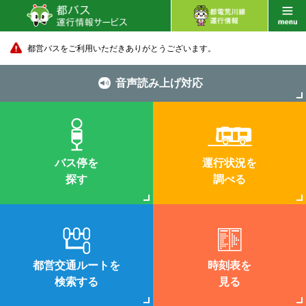
都営バスをご利用いただきありがとうございます。
音声読み上げ対応
バス停を
運行状況を
探す
調べる
都営交通ルートを
時刻表を
検索する
見る