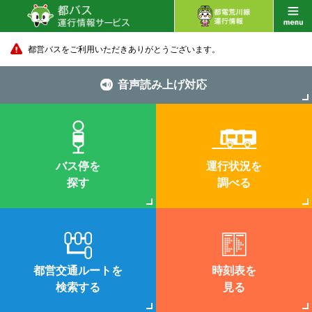
都営バスをご利用いただきありがとうございます。
音声読み上げ対応
バス停を
運行状況を
探す
調べる
都営交通ルートを
時刻表を
検索する
見る