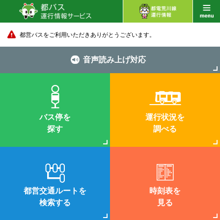
都営バスをご利用いただきありがとうございます。
音声読み上げ対応
バス停を
運行状況を
探す
調べる
都営交通ルートを
時刻表を
検索する
見る