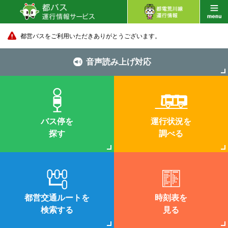
都営バスをご利用いただきありがとうございます。
音声読み上げ対応
バス停を
運行状況を
探す
調べる
都営交通ルートを
時刻表を
検索する
見る