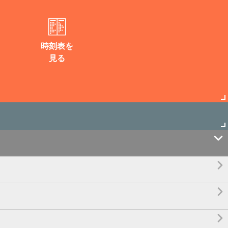
時刻表を
見る



