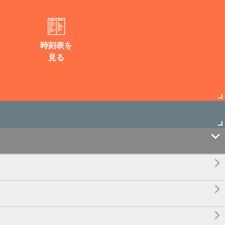
時刻表を
見る



