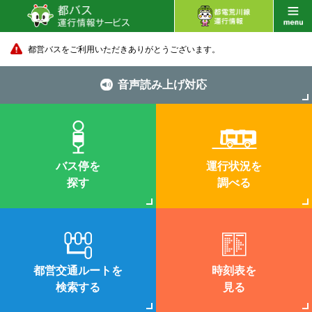
都営バスをご利用いただきありがとうございます。
音声読み上げ対応
バス停を
運行状況を
探す
調べる
都営交通ルートを
時刻表を
検索する
見る