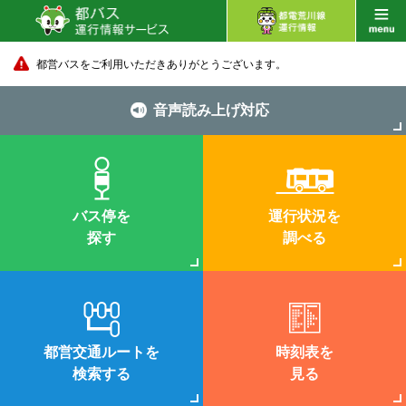
都営バスをご利用いただきありがとうございます。
音声読み上げ対応
バス停を
運行状況を
探す
調べる
都営交通ルートを
時刻表を
検索する
見る