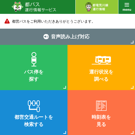
都営バスをご利用いただきありがとうございます。
音声読み上げ対応
バス停を
運行状況を
探す
調べる
都営交通ルートを
時刻表を
検索する
見る