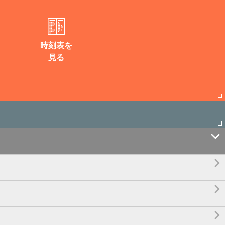
時刻表を
見る



