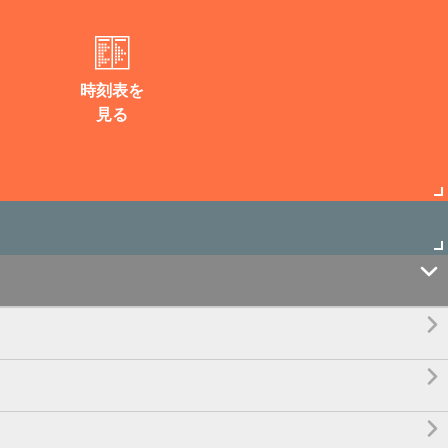
時刻表を
見る



