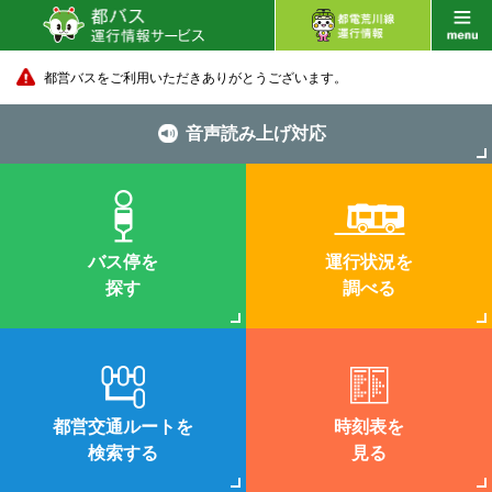
都営バスをご利用いただきありがとうございます。
音声読み上げ対応
バス停を
運行状況を
探す
調べる
都営交通ルートを
時刻表を
検索する
見る