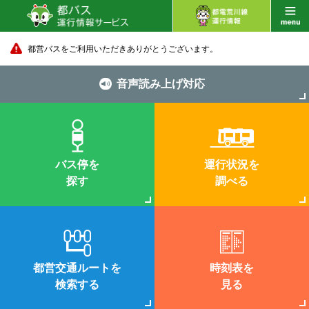
都営バスをご利用いただきありがとうございます。
音声読み上げ対応
バス停を
運行状況を
探す
調べる
都営交通ルートを
時刻表を
検索する
見る