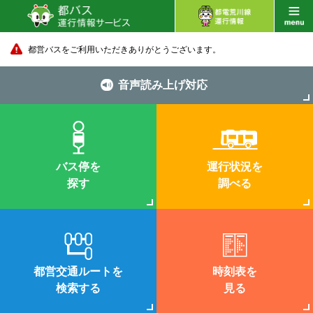
都営バスをご利用いただきありがとうございます。
音声読み上げ対応
バス停を
運行状況を
探す
調べる
都営交通ルートを
時刻表を
検索する
見る