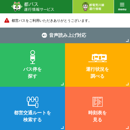
都営バスをご利用いただきありがとうございます。
音声読み上げ対応
バス停を
運行状況を
探す
調べる
都営交通ルートを
時刻表を
検索する
見る