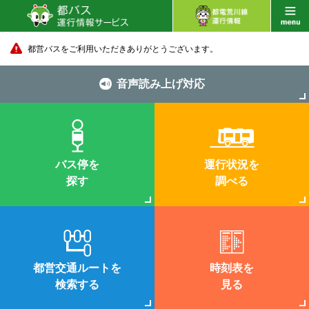
都営バスをご利用いただきありがとうございます。
音声読み上げ対応
バス停を
運行状況を
探す
調べる
都営交通ルートを
時刻表を
検索する
見る