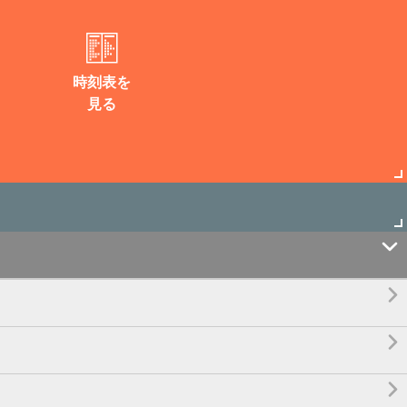
時刻表を
見る



