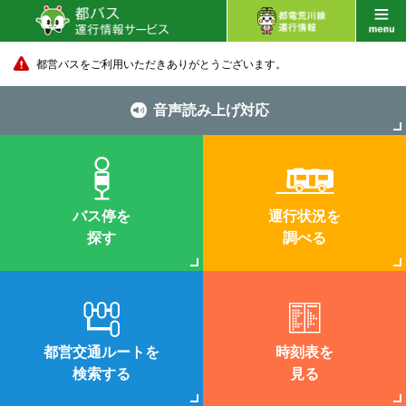
都営バスをご利用いただきありがとうございます。
音声読み上げ対応
バス停を
運行状況を
探す
調べる
都営交通ルートを
時刻表を
検索する
見る