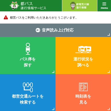
都営バスをご利用いただきありがとうございます。
音声読み上げ対応
バス停を
運行状況を
探す
調べる
都営交通ルートを
時刻表を
検索する
見る