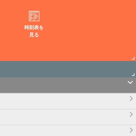
時刻表を
見る



