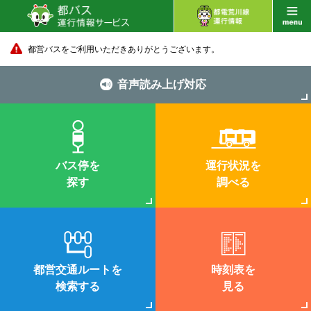
都営バスをご利用いただきありがとうございます。
音声読み上げ対応
バス停を
運行状況を
探す
調べる
都営交通ルートを
時刻表を
検索する
見る