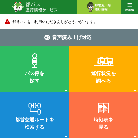
都営バスをご利用いただきありがとうございます。
音声読み上げ対応
バス停を
運行状況を
探す
調べる
都営交通ルートを
時刻表を
検索する
見る