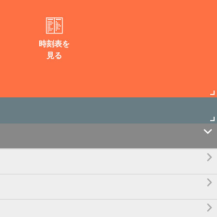
時刻表を
見る



