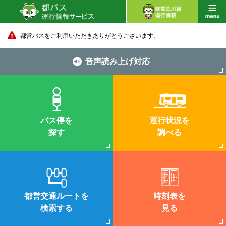
都営バスをご利用いただきありがとうございます。
音声読み上げ対応
バス停を
運行状況を
探す
調べる
都営交通ルートを
時刻表を
検索する
見る