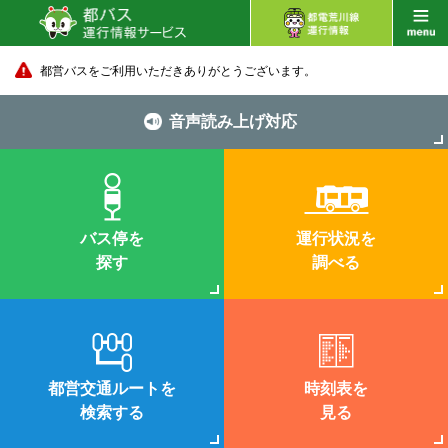
都営バスをご利用いただきありがとうございます。
音声読み上げ対応
バス停を
運行状況を
探す
調べる
都営交通ルートを
時刻表を
検索する
見る