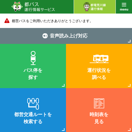
都営バスをご利用いただきありがとうございます。
音声読み上げ対応
バス停を
運行状況を
探す
調べる
都営交通ルートを
時刻表を
検索する
見る