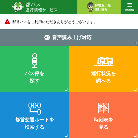
都営バスをご利用いただきありがとうございます。
音声読み上げ対応
バス停を
運行状況を
探す
調べる
都営交通ルートを
時刻表を
検索する
見る